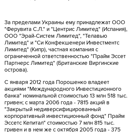
За пределами Украины ему принадлежат ООО
"Ферувита С.Л." и "Центрис Лимитед" (Испания),
ООО "Эрай-Систем Лимитед", "Телавью
Лимитед" и "Си Конфекшенери Инвестментс
Лимитед" (Кипр), частная компания с
ограниченной ответственностью "Прайм Эссет
Партнерс Лимитед" (Британские Виргинские
острова).
С января 2012 года Порошенко владеет
акциями "Международного Инвестиционного
банка" номинальной стоимостью 13 млн 518 тыс.
гривен; с марта 2006 года - 7815 акций в
"Закрытый недиверсифицированный
корпоративный инвестиционный фонд" Прайм
Эссетс Кепитал" стоимостью 7 млн 815 тыс.
гривен и в нем же с октября 2005 года - 375
акциями стоимостью 375 тыс. гривен; с июля
1993 года - 99 акций в "Акционерном