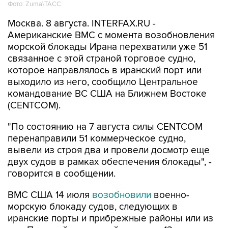
Москва. 8 августа. INTERFAX.RU -
Американские ВМС с момента возобновления
морской блокады Ирана перехватили уже 51
связанное с этой страной торговое судно,
которое направлялось в иранский порт или
выходило из него, сообщило Центральное
командование ВС США на Ближнем Востоке
(CENTCOM).
"По состоянию на 7 августа силы CENTCOM
перенаправили 51 коммерческое судно,
вывели из строя два и провели досмотр еще
двух судов в рамках обеспечения блокады", -
говорится в сообщении.
ВМС США 14 июля
возобновили
военно-
морскую блокаду судов, следующих в
иранские порты и прибрежные районы или из
них. Прежний режим действовал с 13 апреля по
18 июня.