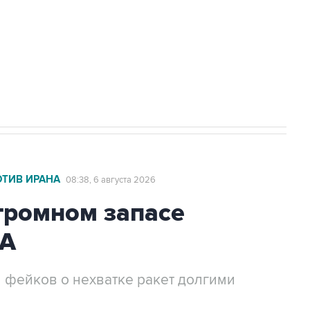
ехнологии выходят на мировые рынки
НН 7725383515 Erid: F7NfYUJCUneVdTRF8PRs
с Ираном начнутся в понедельник
ОТИВ ИРАНА
08:38, 6 августа 2026
громном запасе
ША
 фейков о нехватке ракет долгими