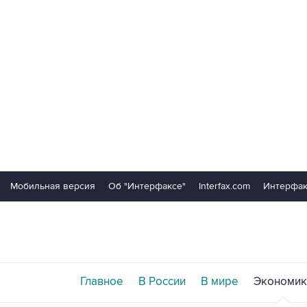
Мобильная версия
Об "Интерфаксе"
Interfax.com
Интерфак
Главное
В России
В мире
Экономик