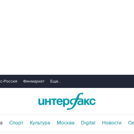
с-Россия
Финмаркет
Еще...
а
Спорт
Культура
Москва
Digital
Новости
С