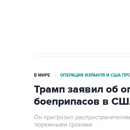
Как российские медицинские т
Социальная реклама, АНО «Национальные приоритеты».
И
Трамп заявил, что переговоры 
В МИРЕ
ОПЕРАЦИЯ ИЗРАИЛЯ И США ПР
→
Трамп заявил об о
боеприпасов в С
Он пригрозил распространителям
тюремными сроками