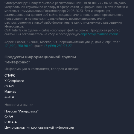
"Интерфакс.ру". Свидетельство о регистрации СМИ ЭЛ № ФС 77 - 84928 выдано
Федеральной службой по надзору в сфере связи, информационных технологий и
массовых коммуникаций (Роскомнадзор) 21.03.2023. Вся информация,
размещенная на данном веб-сайте, предназначена только для персонального
пользования и не подлежит дальнейшему воспроизведению и/или
распространению в какой-либо форме, иначе как с письменного разрешения
Интерфакса.
Сайт Interfax.ru (далее – сайт) использует файлы cookie. Продолжая работу с
сайтом, Вы соглашаетесь на сбор и последующую
обработку файлов cookie
.
Адрес: Россия, 127006, Москва, 1-я Тверская-Ямская улица, дом 2, стр.1, тел.:
+7 (499) 250-98-40
, факс:
+7 (499) 250-97-27
Продукты информационной группы
"Интерфакс"
Информация о компаниях, товарах и людях
СПАРК
X-Compliance
СКАУТ
Маркер
АСТРА
Новости и рынки
Новости "Интерфакса"
СКАН
RUDATA
Центр раскрытия корпоративной информации