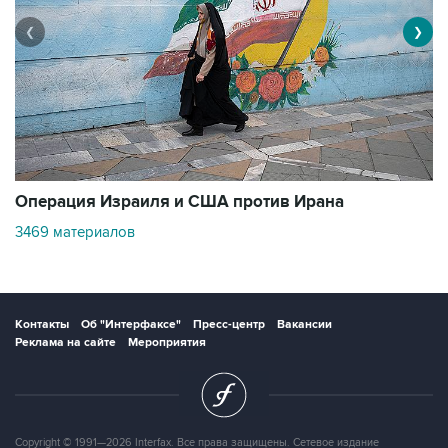
❮
❯
В
Операция Израиля и США против Ирана
1
3469 материалов
Контакты
Об "Интерфаксе"
Пресс-центр
Вакансии
Реклама на сайте
Мероприятия
Copyright © 1991—2026 Interfax. Все права защищены. Сетевое издание