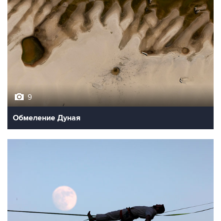
9
Обмеление Дуная