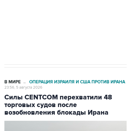
Как российские медицинские технологии
выходят на мировые рынки
Социальная реклама, АНО «Национальные приоритеты».
ИНН 7725383515 Erid: F7NfYUJCUneVdTRF8PRs
Трамп заявил, что переговоры с Ираном
начнутся в понедельник
В МИРЕ
ОПЕРАЦИЯ ИЗРАИЛЯ И США ПРОТИВ ИРАНА
→
23:56, 5 августа 2026
Силы CENTCOM перехватили 48
торговых судов после
возобновления блокады Ирана