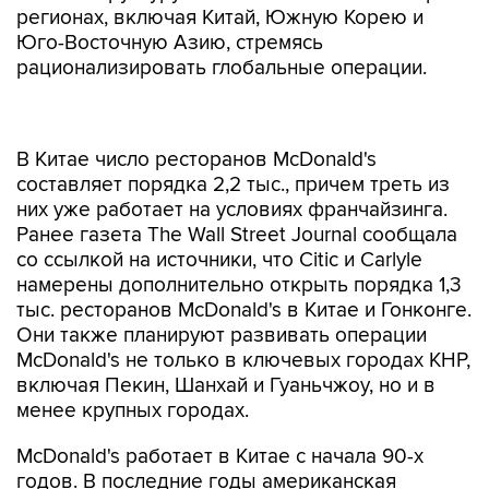
регионах, включая Китай, Южную Корею и
Юго-Восточную Азию, стремясь
рационализировать глобальные операции.
В Китае число ресторанов McDonald's
составляет порядка 2,2 тыс., причем треть из
них уже работает на условиях франчайзинга.
Ранее газета The Wall Street Journal сообщала
со ссылкой на источники, что Citic и Carlyle
намерены дополнительно открыть порядка 1,3
тыс. ресторанов McDonald's в Китае и Гонконге.
Они также планируют развивать операции
McDonald's не только в ключевых городах КНР,
включая Пекин, Шанхай и Гуаньчжоу, но и в
менее крупных городах.
McDonald's работает в Китае с начала 90-х
годов. В последние годы американская
компания столкнулась с существенным ростом
конкуренции на рынке КНР, где она занимает