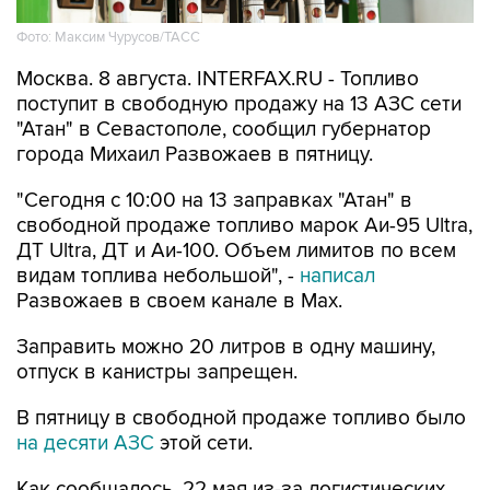
Москва. 8 августа. INTERFAX.RU - Топливо
поступит в свободную продажу на 13 АЗС сети
"Атан" в Севастополе, сообщил губернатор
города Михаил Развожаев в пятницу.
"Сегодня с 10:00 на 13 заправках "Атан" в
свободной продаже топливо марок Аи-95 Ultra,
ДТ Ultra, ДТ и Аи-100. Объем лимитов по всем
видам топлива небольшой", -
написал
Развожаев в своем канале в Max.
Заправить можно 20 литров в одну машину,
отпуск в канистры запрещен.
В пятницу в свободной продаже топливо было
на десяти АЗС
этой сети.
Как сообщалось, 22 мая из-за логистических
сложностей ограничения на продажу топлива