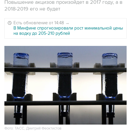
Повышение акцизов произойдет в 2017 году, а в
2018-2019 его не будет
Есть обновление от 14:48
→
В Минфине спрогнозировали рост минимальной цены
на водку до 205-210 рублей
Фото: ТАСС, Дмитрий Феоктистов