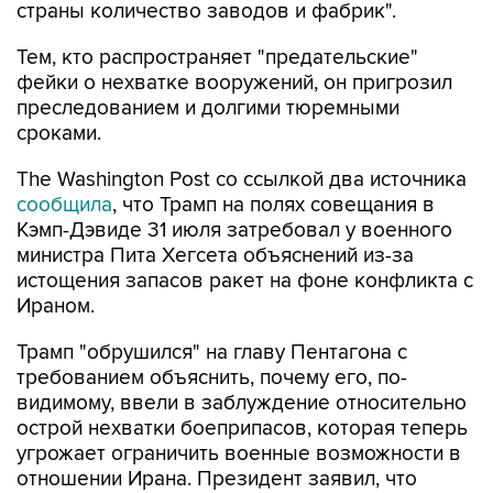
Тем, кто распространяет "предательские"
фейки о нехватке вооружений, он пригрозил
преследованием и долгими тюремными
сроками.
The Washington Post со ссылкой два источника
сообщила
, что Трамп на полях совещания в
Кэмп-Дэвиде 31 июля затребовал у военного
министра Пита Хегсета объяснений из-за
истощения запасов ракет на фоне конфликта с
Ираном.
Трамп "обрушился" на главу Пентагона с
требованием объяснить, почему его, по-
видимому, ввели в заблуждение относительно
острой нехватки боеприпасов, которая теперь
угрожает ограничить военные возможности в
отношении Ирана. Президент заявил, что
думал, что проблема с боеприпасами решена,
сказали собеседники газеты, знакомые с