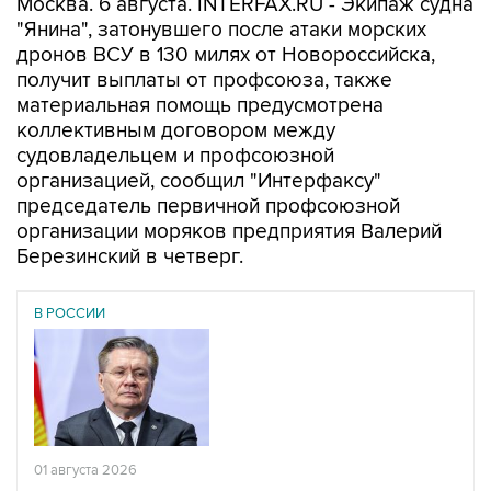
дронов ВСУ в 130 милях от Новороссийска,
получит выплаты от профсоюза, также
материальная помощь предусмотрена
коллективным договором между
судовладельцем и профсоюзной
организацией, сообщил "Интерфаксу"
председатель первичной профсоюзной
организации моряков предприятия Валерий
Березинский в четверг.
В РОССИИ
01 августа 2026
Теплоход "Янина" затонул в ночь на субботу в 130
милях от Новороссийска из-за атаки дронов ВСУ