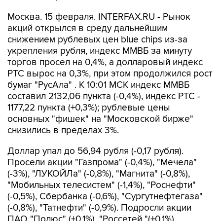
Москва. 15 февраля. INTERFAX.RU - Рынок
акций открылся в среду дальнейшим
снижением рублевых цен blue chips из-за
укрепления рубля, индекс ММВБ за минуту
торгов просел на 0,4%, а долларовый индекс
РТС вырос на 0,3%, при этом продолжился рост
бумаг "РусАла" . К 10:01 МСК индекс ММВБ
составил 2132,06 пункта (-0,4%), индекс РТС -
1177,22 пункта (+0,3%); рублевые цены
основных "фишек" на "Московской бирже"
снизились в пределах 3%.
Доллар упал до 56,94 рубля (-0,17 рубля).
Просели акции "Газпрома" (-0,4%), "Мечела"
(-3%), "ЛУКОЙЛа" (-0,8%), "Магнита" (-0,8%),
"Мобильных телесистем" (-1,4%), "Роснефти"
(-0,5%), Сбербанка (-0,6%), "Сургутнефтегаза"
(-0,8%), "Татнефти" (-0,9%). Подросли акции
ПАО "Полюс" (+0,1%), "Россетей "(+0,1%),