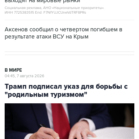
выходят на мировые рынки
Социальная реклама, АНО «Национальные приоритеты».
ИНН 7725383515 Erid: F7NfYUJCUneVdTRF8PRs
Аксенов сообщил о четвертом погибшем в
результате атаки ВСУ на Крым
В МИРЕ
04:45, 7 августа 2026
Трамп подписал указ для борьбы с
"родильным туризмом"