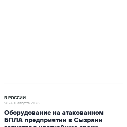
Росгвардии
Беспилотные технологии и ИИ на службе у
электросетевых объектов и агрокомплексов
Социальная реклама, АНО «Национальные приоритеты».
ИНН 7725383515 Erid: F7NfYUJCUneVdwcydK6A
Кабмин РФ разрешил до 1 июля 2027 года
импорт, выпуск и обращение бензина Евро 2,
Евро 3, Евро 4
В РОССИИ
14:24, 8 августа 2026
Оборудование на атакованном
БПЛА предприятии в Сызрани