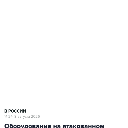
ФСБ сообщила о задержании в Приморье
подростков, готовивших теракт на объекте
Росгвардии
Беспилотные технологии и ИИ на службе у
электросетевых объектов и агрокомплексов
Социальная реклама, АНО «Национальные приоритеты».
ИНН 7725383515 Erid: F7NfYUJCUneVdwcydK6A
Кабмин РФ разрешил до 1 июля 2027 года
импорт, выпуск и обращение бензина Евро 2,
Евро 3, Евро 4
В РОССИИ
14:24, 8 августа 2026
Оборудование на атакованном