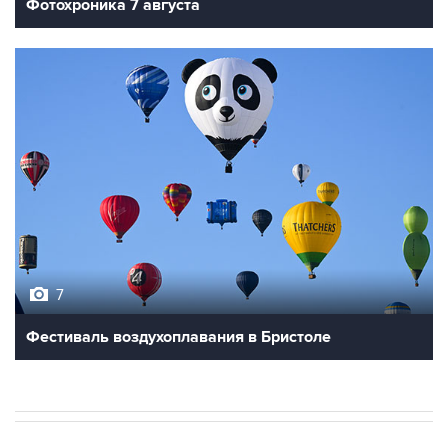
Фотохроника 7 августа
7
Фестиваль воздухоплавания в Бристоле