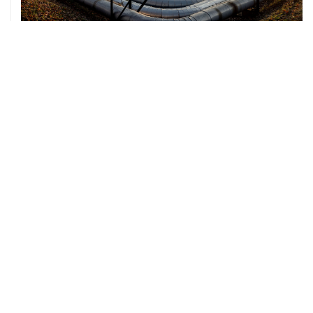
07 августа, 12:02
ФАО назвало причины роста мировых цен на пшеницу
в июле на 9,9%
07 августа, 10:15
Китай в июне сохранил импорт газа на стабильном
уровне