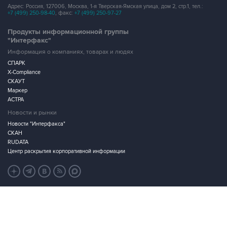
Продукты информационной группы
"Интерфакс"
Информация о компаниях, товарах и людях
СПАРК
X-Compliance
СКАУТ
Маркер
АСТРА
Новости и рынки
Новости "Интерфакса"
СКАН
RUDATA
Центр раскрытия корпоративной информации
Условия использования информации
Выходные данные
Дизайн – Motka.ru