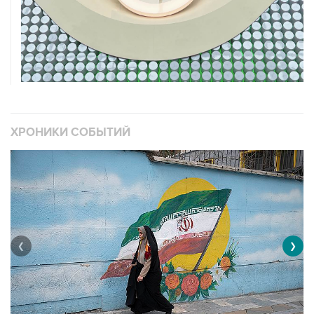
ХРОНИКИ СОБЫТИЙ
❮
❯