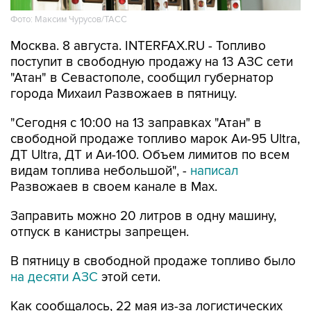
Москва. 8 августа. INTERFAX.RU - Топливо
поступит в свободную продажу на 13 АЗС сети
"Атан" в Севастополе, сообщил губернатор
города Михаил Развожаев в пятницу.
"Сегодня с 10:00 на 13 заправках "Атан" в
свободной продаже топливо марок Аи-95 Ultra,
ДТ Ultra, ДТ и Аи-100. Объем лимитов по всем
видам топлива небольшой", -
написал
Развожаев в своем канале в Max.
Заправить можно 20 литров в одну машину,
отпуск в канистры запрещен.
В пятницу в свободной продаже топливо было
на десяти АЗС
этой сети.
Как сообщалось, 22 мая из-за логистических
сложностей ограничения на продажу топлива
ввели в Севастополе, с 29 мая - в Крыму. В