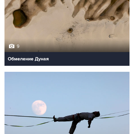
9
Обмеление Дуная