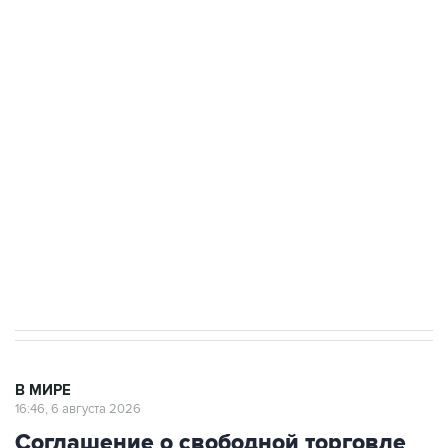
БПЛА на автомобиль в Удмуртии
Путин сообщил о решении сосредоточить в
одних руках все службы тыла Минобороны
Как российские медицинские технологии
выходят на мировые рынки
Социальная реклама, АНО «Национальные приоритеты».
ИНН 7725383515 Erid: F7NfYUJCUneVdTRF8PRs
Трамп заявил, что переговоры с Ираном
начнутся в понедельник
В МИРЕ
16:46, 6 августа 2026
Соглашение о свободной торговле