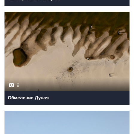
9
Обмеление Дуная