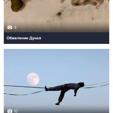
9
Обмеление Дуная
10