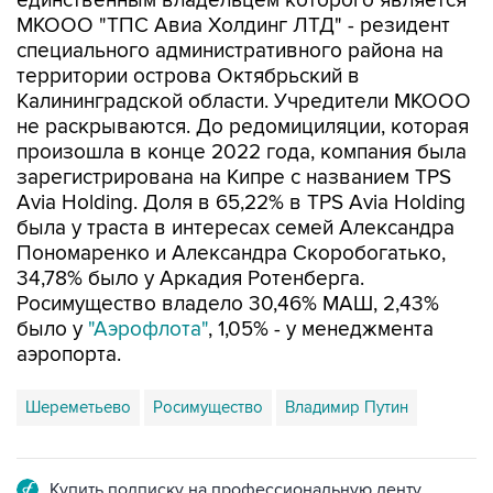
единственным владельцем которого является
МКООО "ТПС Авиа Холдинг ЛТД" - резидент
специального административного района на
территории острова Октябрьский в
Калининградской области. Учредители МКООО
не раскрываются. До редомициляции, которая
произошла в конце 2022 года, компания была
зарегистрирована на Кипре с названием TPS
Avia Holding. Доля в 65,22% в TPS Avia Holding
была у траста в интересах семей Александра
Пономаренко и Александра Скоробогатько,
34,78% было у Аркадия Ротенберга.
Росимущество владело 30,46% МАШ, 2,43%
было у
"Аэрофлота"
, 1,05% - у менеджмента
аэропорта.
Шереметьево
Росимущество
Владимир Путин
Купить подписку на профессиональную ленту