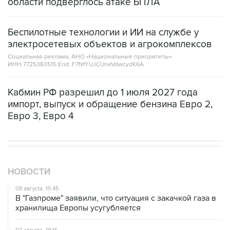
Беспилотные технологии и ИИ на службе у
электросетевых объектов и агрокомплексов
Социальная реклама, АНО «Национальные приоритеты».
ИНН 7725383515 Erid: F7NfYUJCUneVdwcydK6A
Кабмин РФ разрешил до 1 июля 2027 года
импорт, выпуск и обращение бензина Евро 2,
Евро 3, Евро 4
НОВОСТИ
08 августа, 15:45
В "Газпроме" заявили, что ситуация с закачкой газа в
хранилища Европы усугубляется
07 августа, 18:16
Инфляция в Мексике в июле обновила минимум
более чем за шесть лет