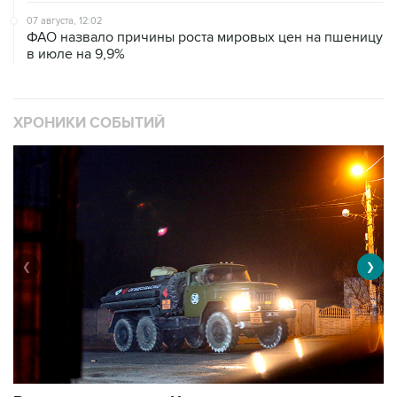
ФАО назвало причины роста мировых цен на пшеницу
в июле на 9,9%
ХРОНИКИ СОБЫТИЙ
❮
❯
Военная операция на Украине
О
11031 материалов