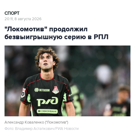
СПОРТ
20:11, 8 августа 2026
"Локомотив" продолжил
безвыигрышную серию в РПЛ
Александр Коваленко ("Локомотив")
Фото: Владимир Астапкович/РИА Новости
Москва. 8 августа. INTERFAX.RU - Московский
"Локомотив" и тольяттинский
"Акрон"
со счетом