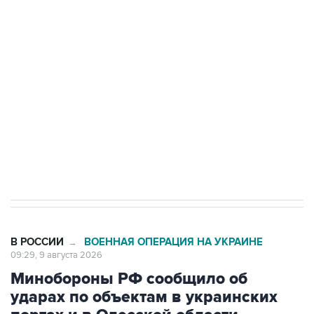
области подверглось атаке БПЛА
Беспилотные технологии и ИИ на службе у
электросетевых объектов и агрокомплексов
Социальная реклама, АНО «Национальные приоритеты».
ИНН 7725383515 Erid: F7NfYUJCUneVdwcydK6A
Кабмин РФ разрешил до 1 июля 2027 года
импорт, выпуск и обращение бензина Евро 2,
Евро 3, Евро 4
В РОССИИ
ВОЕННАЯ ОПЕРАЦИЯ НА УКРАИНЕ
→
09:29, 9 августа 2026
Минобороны РФ сообщило об
ударах по объектам в украинских