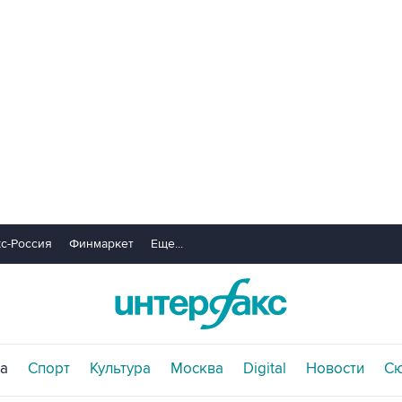
с-Россия
Финмаркет
Еще...
а
Спорт
Культура
Москва
Digital
Новости
С