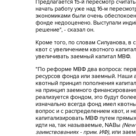
Предлагается 15-й пересмотр считат
начать работу уже над 16-м пересмо
экономиками были очень обеспокоены,
фонде недооценено. Выступали индий
решение", - сказал он.
Кроме того, по словам Силуанова, в с
квот с увеличением квотного капита
увеличивать заемный капитал МВФ.
"По реформе МВФ два вопроса: пер
ресурсов фонда или заемный. Наши а
квотный принцип пополнения капитал
на принцип заемного финансирования
реализуется фондом, это будут боле
изначально всегда фонд имел квотны
вопрос и с распределением квот, и 
капитализировать МВФ путем прямых 
идти на, так называемые, NABы
(New
заимствованиях - прим. ИФ),
или заем