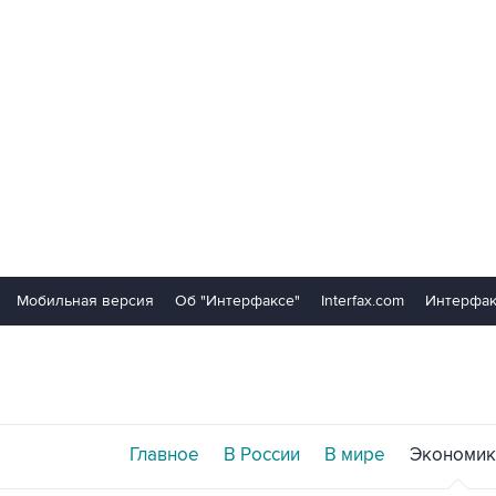
Мобильная версия
Об "Интерфаксе"
Interfax.com
Интерфак
Главное
В России
В мире
Экономик