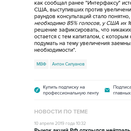
как сообщал ранее "Интерфаксу" исто
США, выступивших против увеличения
раундов консультаций стало понятно,
необходимо 85% голосов, у США их 16
решение зафиксировать, что никаких
остается с тем капиталом, с которым 
подумать на тему увеличения заемных
необходимости".
МВФ
Антон Силуанов
Купить подписку на
Подписа
профессиональную ленту
главных
НОВОСТИ ПО ТЕМЕ
10 апреля 2019 года 10:32
Рынок акций РФ открылся нейтральн