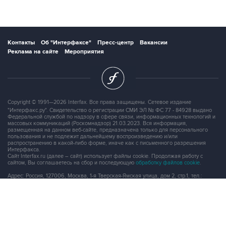
Контакты
Об "Интерфаксе"
Пресс-центр
Вакансии
Реклама на сайте
Мероприятия
Copyright © 1991—2026 Interfax. Все права защищены. Сетевое издание
"Интерфакс.ру". Свидетельство о регистрации СМИ ЭЛ № ФС 77 - 84928 выдано
Федеральной службой по надзору в сфере связи, информационных технологий и
массовых коммуникаций (Роскомнадзор) 21.03.2023. Вся информация,
размещенная на данном веб-сайте, предназначена только для персонального
пользования и не подлежит дальнейшему воспроизведению и/или
распространению в какой-либо форме, иначе как с письменного разрешения
Интерфакса.
Сайт Interfax.ru (далее – сайт) использует файлы cookie. Продолжая работу с
сайтом, Вы соглашаетесь на сбор и последующую
обработку файлов cookie
.
Адрес: Россия, 127006, Москва, 1-я Тверская-Ямская улица, дом 2, стр.1, тел.:
+7 (499) 250-98-40
, факс:
+7 (499) 250-97-27
Продукты информационной группы
"Интерфакс"
Информация о компаниях, товарах и людях