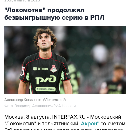
20:11, 8 августа 2026
"Локомотив" продолжил
безвыигрышную серию в РПЛ
Александр Коваленко ("Локомотив")
Фото: Владимир Астапкович/РИА Новости
Москва. 8 августа. INTERFAX.RU - Московский
"Локомотив" и тольяттинский
"Акрон"
со счетом