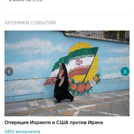
ХРОНИКИ СОБЫТИЙ
❮
❯
В
Операция Израиля и США против Ирана
1
3493 материалов