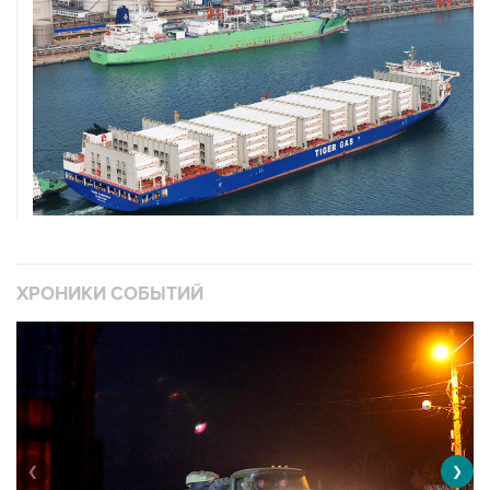
ХРОНИКИ СОБЫТИЙ
❮
❯