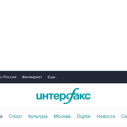
с-Россия
Финмаркет
Еще...
а
Спорт
Культура
Москва
Digital
Новости
С