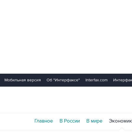
Мобильная версия
Об "Интерфаксе"
Interfax.com
Интерфак
Главное
В России
В мире
Экономик