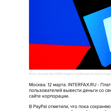
Фото: Avishek Das/SOPA Images/LightRocket via Getty Imag
Москва. 12 марта. INTERFAX.RU - Пла
пользователей вывести деньги со сво
сайте корпорации.
В PayPal отметили, что пока сохраня