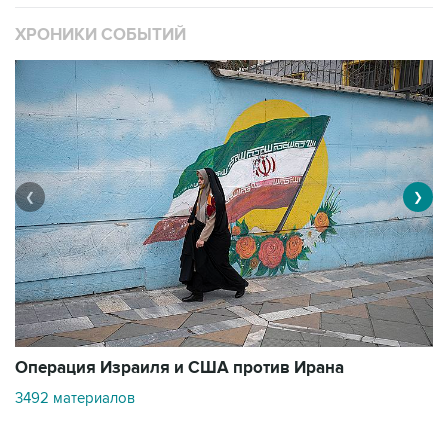
ХРОНИКИ СОБЫТИЙ
❮
❯
В
Операция Израиля и США против Ирана
1
3492 материалов