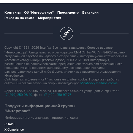
Контакты
Об "Интерфаксе"
Пресс-центр
Вакансии
Реклама на сайте
Мероприятия
Copyright © 1991—2026 Interfax. Все права защищены. Сетевое издание
"Интерфакс.ру". Свидетельство о регистрации СМИ ЭЛ № ФС 77 - 84928 выдано
Федеральной службой по надзору в сфере связи, информационных технологий и
массовых коммуникаций (Роскомнадзор) 21.03.2023. Вся информация,
размещенная на данном веб-сайте, предназначена только для персонального
пользования и не подлежит дальнейшему воспроизведению и/или
распространению в какой-либо форме, иначе как с письменного разрешения
Интерфакса.
Сайт Interfax.ru (далее – сайт) использует файлы cookie. Продолжая работу с
сайтом, Вы соглашаетесь на сбор и последующую
обработку файлов cookie
.
Адрес: Россия, 127006, Москва, 1-я Тверская-Ямская улица, дом 2, стр.1, тел.:
+7 (499) 250-98-40
, факс:
+7 (499) 250-97-27
Продукты информационной группы
"Интерфакс"
Информация о компаниях, товарах и людях
СПАРК
X-Compliance