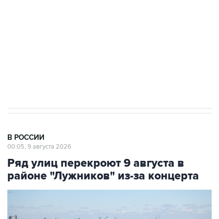
Беспилотные технологии и ИИ на службе у
электросетевых объектов и агрокомплексов
Социальная реклама, АНО «Национальные приоритеты».
ИНН 7725383515 Erid: F7NfYUJCUneVdwcydK6A
Кабмин РФ разрешил до 1 июля 2027 года
импорт, выпуск и обращение бензина Евро 2,
Евро 3, Евро 4
В РОССИИ
00:05, 9 августа 2026
Ряд улиц перекроют 9 августа в
районе "Лужников" из-за концерта