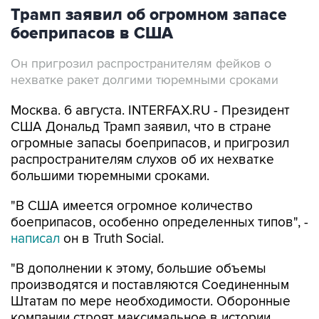
боеприпасов в США
Он пригрозил распространителям фейков о
нехватке ракет долгими тюремными сроками
Москва. 6 августа. INTERFAX.RU - Президент
США Дональд Трамп заявил, что в стране
огромные запасы боеприпасов, и пригрозил
распространителям слухов об их нехватке
большими тюремными сроками.
"В США имеется огромное количество
боеприпасов, особенно определенных типов", -
написал
он в Truth Social.
"В дополнении к этому, большие объемы
производятся и поставляются Соединенным
Штатам по мере необходимости. Оборонные
компании строят максимальное в истории
страны количество заводов и фабрик".