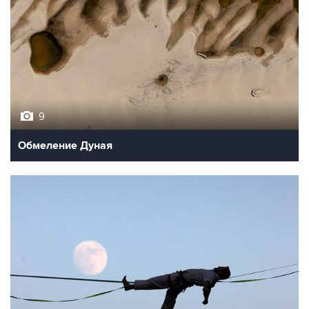
9
Обмеление Дуная