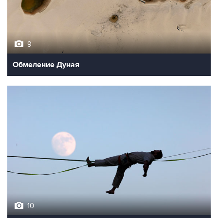
9
Обмеление Дуная
10