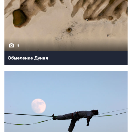
9
Обмеление Дуная