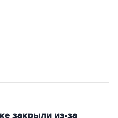
Приморье подростков, готовивших
а службе у электросетевых объектов и
НН 7725383515 Erid: F7NfYUJCUneVdwcydK6A
2027 года импорт, выпуск и обращение
ке закрыли из-за