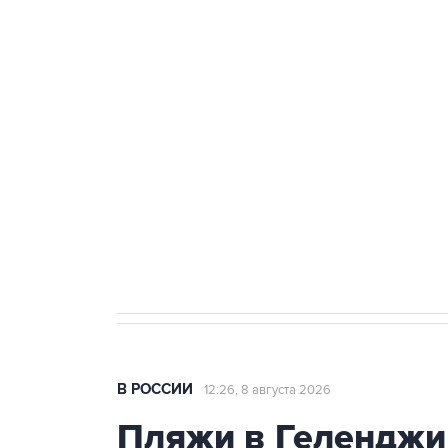
ФСБ сообщила о задержании в 
теракт на объекте Росгвардии
Беспилотные технологии и ИИ н
агрокомплексов
Социальная реклама, АНО «Национальные приоритеты».
И
Кабмин РФ разрешил до 1 июля 
бензина Евро 2, Евро 3, Евро 4
В РОССИИ
12:26, 8 августа 2026
Пляжи в Геленджи