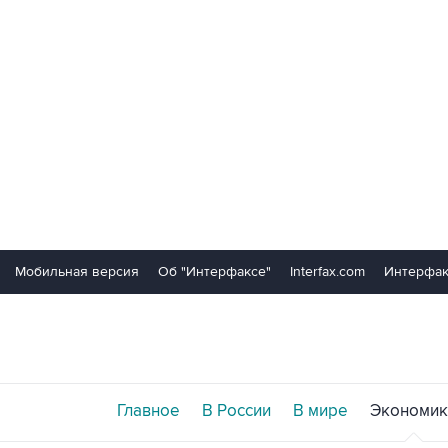
Мобильная версия
Об "Интерфаксе"
Interfax.com
Интерфак
Главное
В России
В мире
Экономик