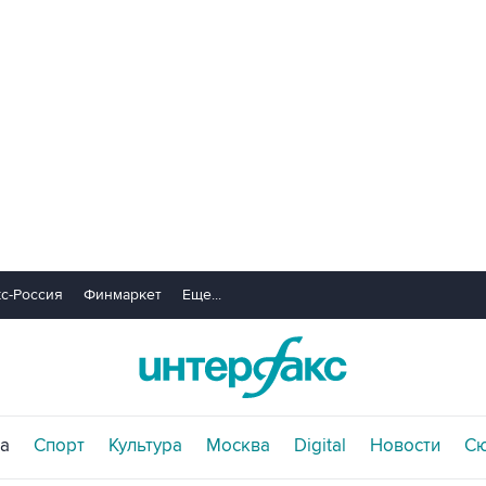
с-Россия
Финмаркет
Еще...
а
Спорт
Культура
Москва
Digital
Новости
С