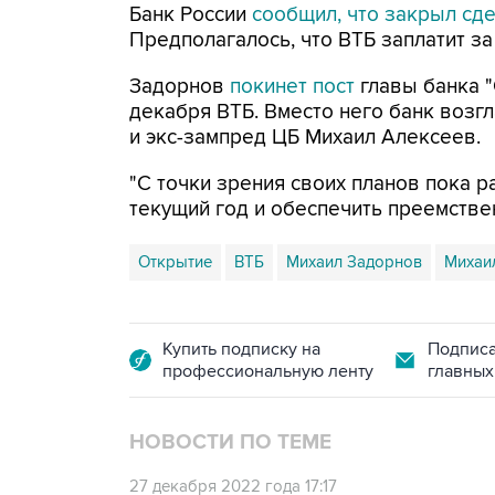
Банк России
сообщил, что закрыл сд
Предполагалось, что ВТБ заплатит з
Задорнов
покинет пост
главы банка "
декабря ВТБ. Вместо него банк воз
и экс-зампред ЦБ Михаил Алексеев.
"С точки зрения своих планов пока р
текущий год и обеспечить преемствен
Открытие
ВТБ
Михаил Задорнов
Михаи
Купить подписку на
Подписа
профессиональную ленту
главных
НОВОСТИ ПО ТЕМЕ
27 декабря 2022 года 17:17