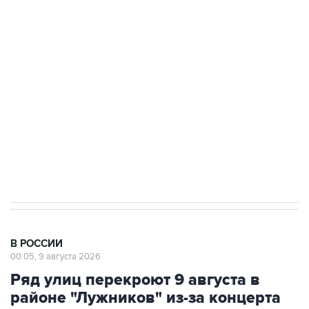
Промышленное предприятие в Самарской
области подверглось атаке БПЛА
Беспилотные технологии и ИИ на службе у
электросетевых объектов и агрокомплексов
Социальная реклама, АНО «Национальные приоритеты».
ИНН 7725383515 Erid: F7NfYUJCUneVdwcydK6A
Кабмин РФ разрешил до 1 июля 2027 года
импорт, выпуск и обращение бензина Евро 2,
Евро 3, Евро 4
В РОССИИ
00:05, 9 августа 2026
Ряд улиц перекроют 9 августа в
районе "Лужников" из-за концерта