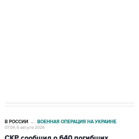
БПЛА на автомобиль в Удмуртии
Путин сообщил о решении сосредоточить в
одних руках все службы тыла Минобороны
Как российские медицинские технологии
выходят на мировые рынки
Социальная реклама, АНО «Национальные приоритеты».
ИНН 7725383515 Erid: F7NfYUJCUneVdTRF8PRs
Трамп заявил, что переговоры с Ираном
начнутся в понедельник
В РОССИИ
ВОЕННАЯ ОПЕРАЦИЯ НА УКРАИНЕ
→
07:04, 6 августа 2026
СКР сообщил о 640 погибших