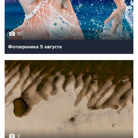
10
Фотохроника 5 августа
9
Обмеление Дуная