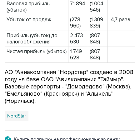
Валовая прибыль
71 894
(1 004
(убыток)
546)
Убыток от продаж
(278
(1 309
-4,7 раза
960)
839)
Прибыль (убыток) до
2 473
(807
налогообложения
630
848)
Чистая прибыль (убыток)
1 749
(807
628
848)
АО "Авиакомпания "Нордстар" создано в 2008
году на базе ОАО "Авиакомпания "Таймыр".
Базовые аэропорты - "Домодедово" (Москва),
"Емельяново" (Красноярск) и "Алыкель"
(Норильск).
NordStar
Купить подписку на профессиональную ленту