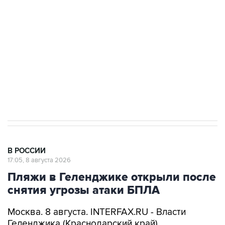
Беспилотные технологии и ИИ на службе у
электросетевых объектов и агрокомплексов
Социальная реклама, АНО «Национальные приоритеты».
ИНН 7725383515 Erid: F7NfYUJCUneVdwcydK6A
Кабмин РФ разрешил до 1 июля 2027 года
импорт, выпуск и обращение бензина Евро 2,
Евро 3, Евро 4
В РОССИИ
17:05, 8 августа 2026
Пляжи в Геленджике открыли после
снятия угрозы атаки БПЛА
Москва. 8 августа. INTERFAX.RU - Власти
Геленджика (Краснодарский край)