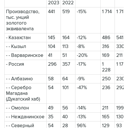
2023
2022
Производство,
441
519
-15%
1 714
1 717
тыс. унций
золотого
эквивалента
- Казахстан
145
164
-12%
486
541
- - Кызыл
104
113
-8%
316
330
- - Варваринское
41
51
-20%
169
211
- Россия
296
357
-17%
1
1 178
228
- - Албазино
58
64
-9%
250
230
- - Серебро
54
101
-47%
236
292
Магадана
(Дукатский хаб)
- - Омолон
49
56
-14%
211
199
- - Нежданинское
35
40
-13%
165
130
- - Северный
54
28
96%
129
93