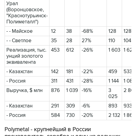
Урал
(Воронцовское,
"Краснотурьинск-
Полиметалл")
- - Майское
12
38
-68%
128
128
- - Светлое
35
28
27%
110
104
Реализация, тыс.
453
612
-26%
1 603
1 622
унций золотого
эквивалента
- Казахстан
142
181
-22%
459
533
- Россия
311
431
-28%
1 144
1 089
Выручка, $ млн
876
1 039
-16%
3
2 801
025
- Казахстан
291
309
-6%
893
933
- Россия
584
730
-20%
2 132
1 868
Polymetal - крупнейший в России