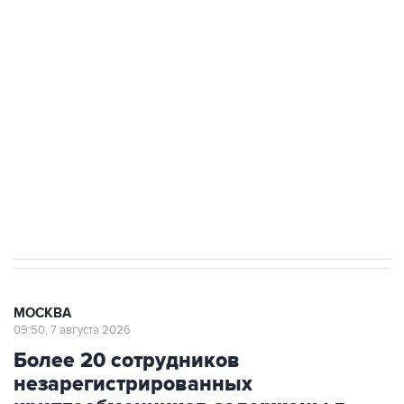
Беспилотные технологии и ИИ на службе у
электросетевых объектов и агрокомплексов
Социальная реклама, АНО «Национальные приоритеты».
ИНН 7725383515 Erid: F7NfYUJCUneVdwcydK6A
Аксенов сообщил о четвертом погибшем в
результате атаки ВСУ на Крым
МОСКВА
09:50, 7 августа 2026
Более 20 сотрудников
незарегистрированных
криптообменников задержаны в
"Москва-Сити"