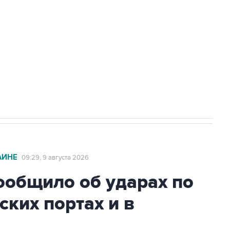
а службе у электросетевых объектов и
НН 7725383515 Erid: F7NfYUJCUneVdwcydK6A
2027 года импорт, выпуск и обращение
АИНЕ
09:29, 9 августа 2026
общило об ударах по
ских портах и в