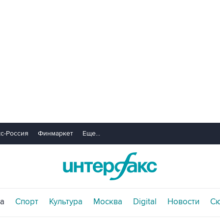
с-Россия
Финмаркет
Еще...
а
Спорт
Культура
Москва
Digital
Новости
С