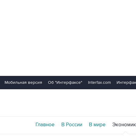
Мобильная версия
Об "Интерфаксе"
Interfax.com
Интерфак
Главное
В России
В мире
Экономик