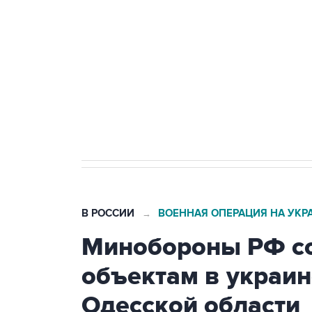
Беспилотные технологии и ИИ н
агрокомплексов
Социальная реклама, АНО «Национальные приоритеты».
И
Кабмин РФ разрешил до 1 июля 
бензина Евро 2, Евро 3, Евро 4
В РОССИИ
ВОЕННАЯ ОПЕРАЦИЯ НА УКР
→
Минобороны РФ со
объектам в украин
Одесской области