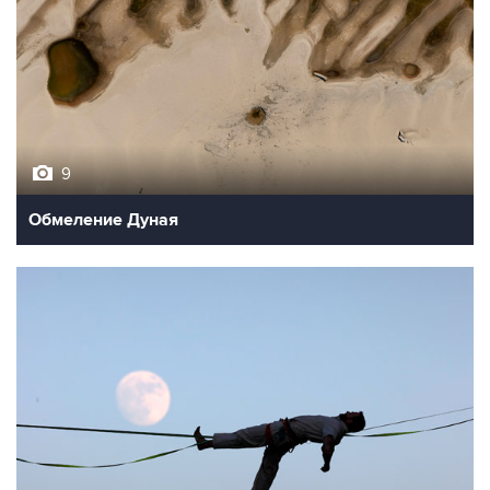
9
Обмеление Дуная