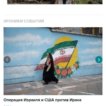
ХРОНИКИ СОБЫТИЙ
❮
❯
В
Операция Израиля и США против Ирана
1