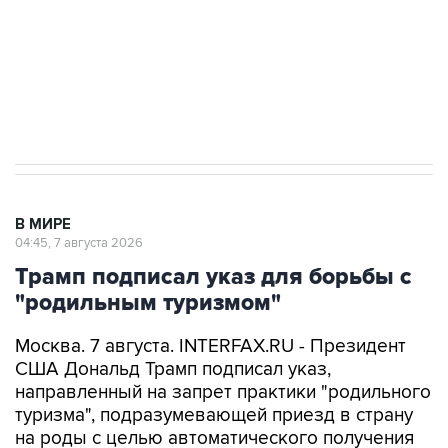
Социальная реклама, АНО «Национальные приоритеты».
ИНН 7725383515 Erid: F7NfYUJCUneVdTRF8PRs
Аксенов сообщил о четвертом погибшем в
результате атаки ВСУ на Крым
В МИРЕ
04:45, 7 августа 2026
Трамп подписал указ для борьбы с
"родильным туризмом"
Москва. 7 августа. INTERFAX.RU - Президент
США Дональд Трамп подписал указ,
направленный на запрет практики "родильного
туризма", подразумевающей приезд в страну
на роды с целью автоматического получения