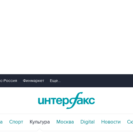
с-Россия
Финмаркет
Еще...
а
Спорт
Культура
Москва
Digital
Новости
С