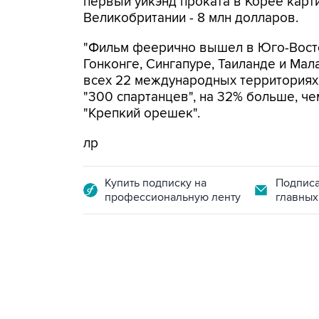
первый уикэнд проката в Корее карти
Великобритании - 8 млн долларов.
"Фильм феерично вышел в Юго-Восто
Гонконге, Сингапуре, Таиланде и Мала
всех 22 международных территориях 
"300 спартанцев", на 32% больше, че
"Крепкий орешек".
лр
Купить подписку на
Подписа
профессиональную ленту
главных