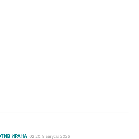
Приморье подростков, готовивших
а службе у электросетевых объектов и
НН 7725383515 Erid: F7NfYUJCUneVdwcydK6A
2027 года импорт, выпуск и обращение
ОТИВ ИРАНА
02:20, 8 августа 2026