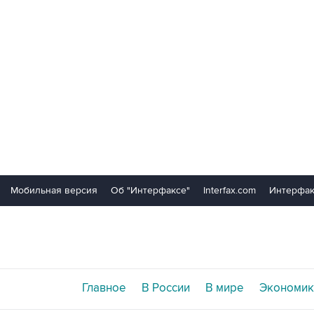
Мобильная версия
Об "Интерфаксе"
Interfax.com
Интерфак
Главное
В России
В мире
Экономик