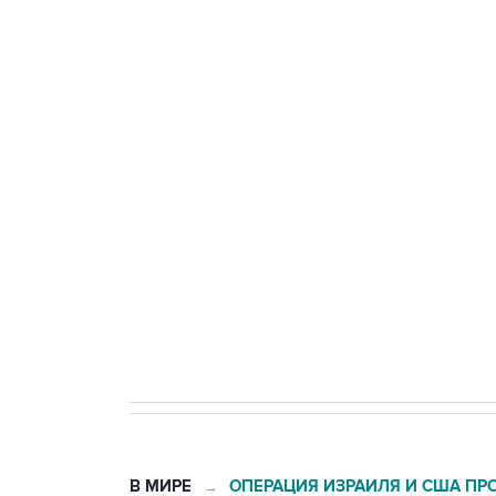
тыла Минобороны
ФСБ сообщила о задержании в 
теракт на объекте Росгвардии
Беспилотные технологии и ИИ н
агрокомплексов
Социальная реклама, АНО «Национальные приоритеты».
И
Кабмин РФ разрешил до 1 июля 
бензина Евро 2, Евро 3, Евро 4
В МИРЕ
ОПЕРАЦИЯ ИЗРАИЛЯ И США ПР
→