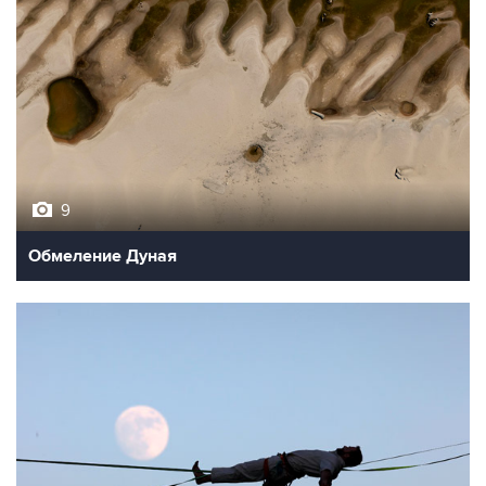
9
Обмеление Дуная