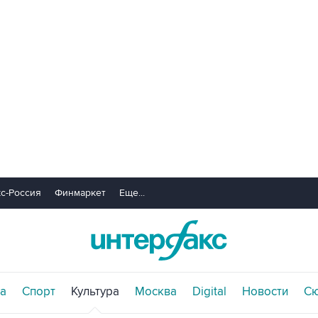
с-Россия
Финмаркет
Еще...
а
Спорт
Культура
Москва
Digital
Новости
С