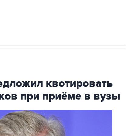
НН 7725383515 Erid: F7NfYUJCUneVdTRF8PRs
с Ираном начнутся в понедельник
дложил квотировать
ков при приёме в вузы