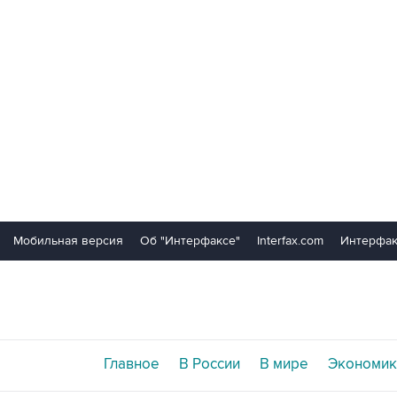
Мобильная версия
Об "Интерфаксе"
Interfax.com
Интерфак
Главное
В России
В мире
Экономик