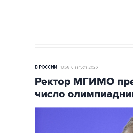
Социальная реклама, АНО «Национальные приоритеты».
И
Трамп заявил, что переговоры 
В РОССИИ
13:58, 6 августа 2026
Ректор МГИМО пре
число олимпиадни