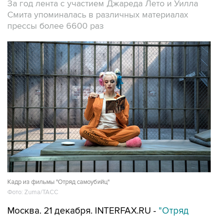
За год лента с участием Джареда Лето и Уилла
Смита упоминалась в различных материалах
прессы более 6600 раз
Кадр из фильмы "Отряд самоубийц"
Фото: Zuma/ТАСС
Москва. 21 декабря. INTERFAX.RU -
"Отряд