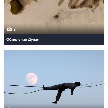
9
Обмеление Дуная