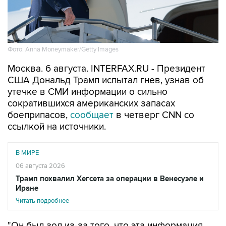
Фото: Anna Moneymaker/Getty Images
Москва. 6 августа. INTERFAX.RU - Президент
США Дональд Трамп испытал гнев, узнав об
утечке в СМИ информации о сильно
сократившихся американских запасах
боеприпасов,
сообщает
в четверг CNN со
ссылкой на источники.
В МИРЕ
06 августа 2026
Трамп похвалил Хегсета за операции в Венесуэле и
Иране
Читать подробнее
"Он был зол из-за того, что эта информация