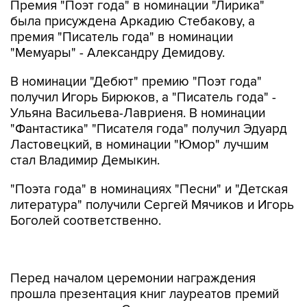
Премия "Поэт года" в номинации "Лирика"
была присуждена Аркадию Стебакову, а
премия "Писатель года" в номинации
"Мемуары" - Александру Демидову.
В номинации "Дебют" премию "Поэт года"
получил Игорь Бирюков, а "Писатель года" -
Ульяна Васильева-Лавриеня. В номинации
"Фантастика" "Писателя года" получил Эдуард
Ластовецкий, в номинации "Юмор" лучшим
стал Владимир Демыкин.
"Поэта года" в номинациях "Песни" и "Детская
литература" получили Сергей Мячиков и Игорь
Боголей соответственно.
Перед началом церемонии награждения
прошла презентация книг лауреатов премий
прошлого сезона. Среди них - новые книги
поэтов Вениамина Голубицкого и Ивана