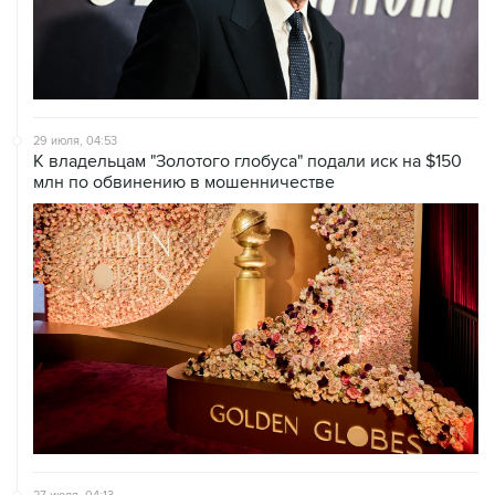
29 июля, 04:53
К владельцам "Золотого глобуса" подали иск на $150
млн по обвинению в мошенничестве
27 июля, 04:13
"Одиссея" сохранила лидерство в прокате, собрав $87
млн во второй уикенд