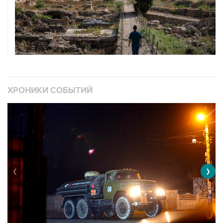
ХРОНИКИ СОБЫТИЙ
❮
❯