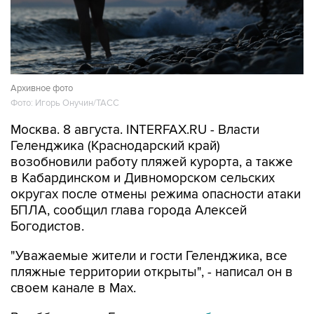
Архивное фото
Фото: Игорь Онучин/ТАСС
Москва. 8 августа. INTERFAX.RU - Власти
Геленджика (Краснодарский край)
возобновили работу пляжей курорта, а также
в Кабардинском и Дивноморском сельских
округах после отмены режима опасности атаки
БПЛА, сообщил глава города Алексей
Богодистов.
"Уважаемые жители и гости Геленджика, все
пляжные территории открыты", - написал он в
своем канале в Max.
В субботу днем Богодистов
сообщал
, что все
пляжи в Геленджике, Кабардинском и