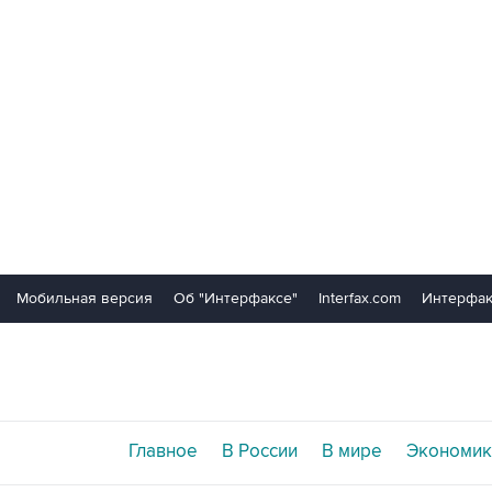
Мобильная версия
Об "Интерфаксе"
Interfax.com
Интерфак
Главное
В России
В мире
Экономик