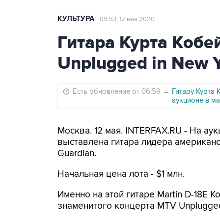
КУЛЬТУРА
09:53, 12 мая 2020
Гитара Курта Кобе
Unplugged in New Y
Есть обновление от 06:59
→
Гитару Курта К
аукционе в м
Москва. 12 мая. INTERFAX.RU - На ау
выставлена гитара лидера американс
Guardian.
Начальная цена лота - $1 млн.
Именно на этой гитаре Martin D-18E К
знаменитого концерта MTV Unplugged