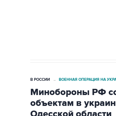
Беспилотные технологии и ИИ н
агрокомплексов
Социальная реклама, АНО «Национальные приоритеты».
И
Кабмин РФ разрешил до 1 июля 
бензина Евро 2, Евро 3, Евро 4
В РОССИИ
ВОЕННАЯ ОПЕРАЦИЯ НА УКР
→
Минобороны РФ со
объектам в украин
Одесской области