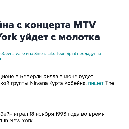
йна с концерта MTV
ork уйдет с молотка
обейна из клипа Smells Like Teen Spirit продадут на
ае
кционе в Беверли-Хиллз в июне будет
кой группы Nirvana Курта Кобейна,
пишет
The
обейн играл 18 ноября 1993 года во время
 In New York.