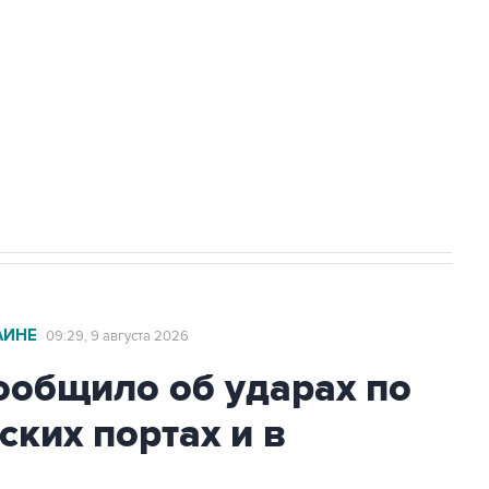
а службе у электросетевых объектов и
НН 7725383515 Erid: F7NfYUJCUneVdwcydK6A
2027 года импорт, выпуск и обращение
АИНЕ
09:29, 9 августа 2026
общило об ударах по
ских портах и в