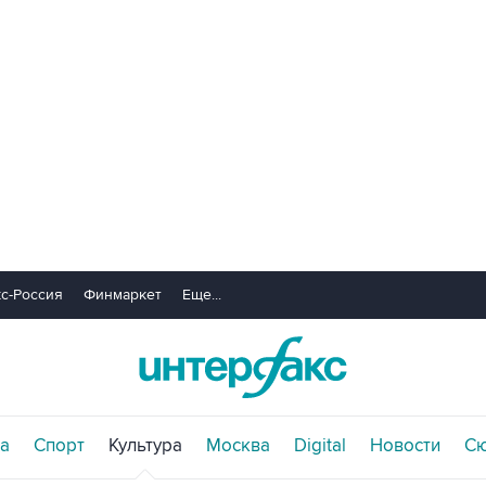
с-Россия
Финмаркет
Еще...
а
Спорт
Культура
Москва
Digital
Новости
С