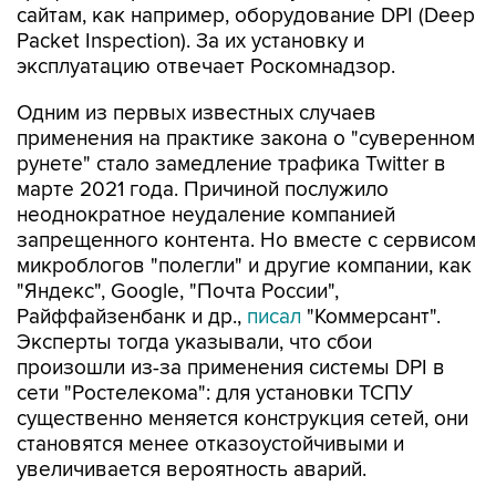
эксплуатацию отвечает Роскомнадзор.
Одним из первых известных случаев
применения на практике закона о "суверенном
рунете" стало замедление трафика Twitter в
марте 2021 года. Причиной послужило
неоднократное неудаление компанией
запрещенного контента. Но вместе с сервисом
микроблогов "полегли" и другие компании, как
"Яндекс", Google, "Почта России",
Райффайзенбанк и др.,
писал
"Коммерсант".
Эксперты тогда указывали, что сбои
произошли из-за применения системы DPI в
сети "Ростелекома": для установки ТСПУ
существенно меняется конструкция сетей, они
становятся менее отказоустойчивыми и
увеличивается вероятность аварий.
Опрошенные "Интерфаксом" эксперты
сомневаются, что "суверенный рунет" будет