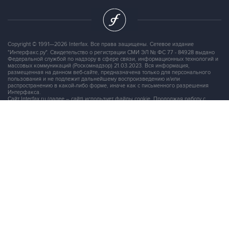
Copyright © 1991—2026 Interfax. Все права защищены. Сетевое издание
"Интерфакс.ру". Свидетельство о регистрации СМИ ЭЛ № ФС 77 - 84928 выдано
Федеральной службой по надзору в сфере связи, информационных технологий и
массовых коммуникаций (Роскомнадзор) 21.03.2023. Вся информация,
размещенная на данном веб-сайте, предназначена только для персонального
пользования и не подлежит дальнейшему воспроизведению и/или
распространению в какой-либо форме, иначе как с письменного разрешения
Интерфакса.
Сайт Interfax.ru (далее – сайт) использует файлы cookie. Продолжая работу с
сайтом, Вы соглашаетесь на сбор и последующую
обработку файлов cookie
.
Адрес: Россия, 127006, Москва, 1-я Тверская-Ямская улица, дом 2, стр.1, тел.:
+7 (499) 250-98-40
, факс:
+7 (499) 250-97-27
Продукты информационной группы
"Интерфакс"
Информация о компаниях, товарах и людях
СПАРК
X-Compliance
СКАУТ
Маркер
АСТРА
Новости и рынки