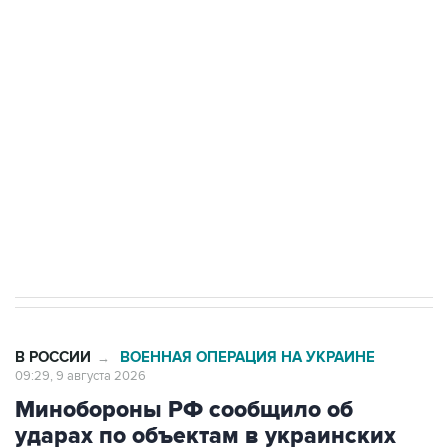
Промышленное предприятие в Самарской
области подверглось атаке БПЛА
Беспилотные технологии и ИИ на службе у
электросетевых объектов и агрокомплексов
Социальная реклама, АНО «Национальные приоритеты».
ИНН 7725383515 Erid: F7NfYUJCUneVdwcydK6A
Кабмин РФ разрешил до 1 июля 2027 года
импорт, выпуск и обращение бензина Евро 2,
Евро 3, Евро 4
В РОССИИ
ВОЕННАЯ ОПЕРАЦИЯ НА УКРАИНЕ
→
09:29, 9 августа 2026
Минобороны РФ сообщило об
ударах по объектам в украинских