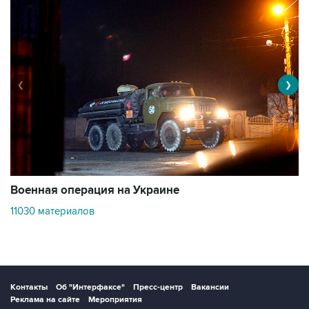
❮
❯
Военная операция на Украине
О
11030 материалов
3
Контакты
Об "Интерфаксе"
Пресс-центр
Вакансии
Реклама на сайте
Мероприятия