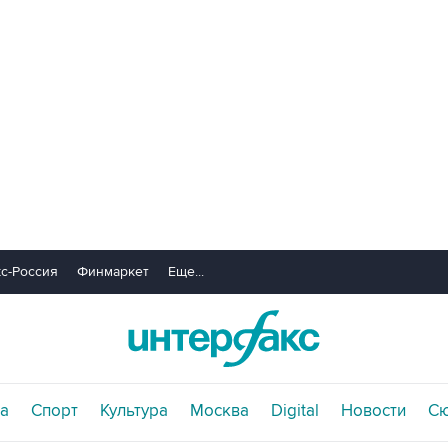
с-Россия
Финмаркет
Еще...
а
Спорт
Культура
Москва
Digital
Новости
С