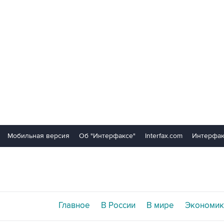
Мобильная версия
Об "Интерфаксе"
Interfax.com
Интерфак
Главное
В России
В мире
Экономик