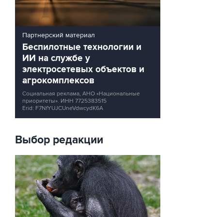
Партнерский материал
Беспилотные технологии и
ИИ на службе у
электросетевых объектов и
агрокомплексов
Социальная реклама, АНО «Национальные
приоритеты».
ИНН 7725383515
Erid: F7NfYUJCUneVdwcydK6A
Выбор редакции