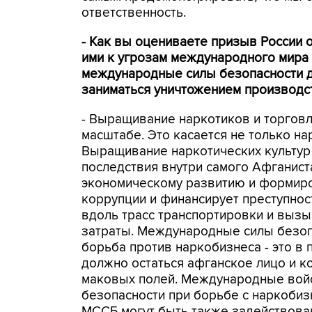
ответственность.
- Как вы оцениваете призыв России 
ими к угрозам международного мира 
международные силы безопасности до
заниматься уничтожением производст
- Выращивание наркотиков и торгов
масштабе. Это касается не только н
Выращивание наркотических культур 
последствия внутри самого Афганист
экономическому развитию и формиро
коррупции и финансирует преступнос
вдоль трасс транспортировки и выз
затраты. Международные силы безоп
борьба против наркобизнеса - это в 
должно остаться афганское лицо и 
маковых полей. Международные войс
безопасности при борьбе с наркобиз
МССБ могут быть также задействова