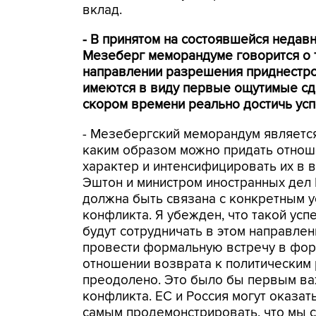
вклад.
- В принятом на состоявшейся недав
Мезеберг меморандуме говорится о то
направлении разрешения приднестро
имеются в виду первые ощутимые сдви
скором времени реально достичь ус
- Мезебергский меморандум являетс
каким образом можно придать отнош
характер и интенсифицировать их в
Эштон и министром иностранных дел
должна быть связана с конкретным 
конфликта. Я убежден, что такой усп
будут сотрудничать в этом направле
провести формальную встречу в фор
отношении возврата к политическим
преодолено. Это было бы первым ва
конфликта. ЕС и Россия могут оказа
самым продемонстрировать, что мы с