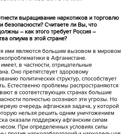
отнести выращивание наркотиков и торговлю
и безопасности? Считаете ли Вы, что
лжны – как этого требует Россия –
ва опиума в этой стране?
ля ими являются большим вызовом в мировом
аркопроблематики в Афганистане.
имеет, в частности, отрицательные
ана. Оно препятствует здоровому
ванию политических структур, способствует
ть. Естественно проблемы распространяются
ывают в соответствующих странах большие
асности полностью осознают эти угрозы. Но
первую очередь афганская задача, у которой
которую нельзя решить одним уничтожением
ка оказали поддержку афганским силам
несом. При определенных условиях силы
ны против нарколабораторий и наркодельцов,