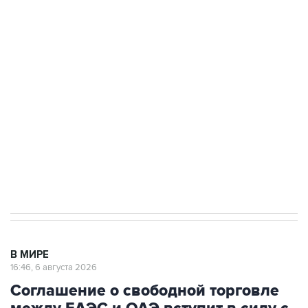
Путин сообщил о решении сосредоточить в
одних руках все службы тыла Минобороны
Как российские медицинские технологии
выходят на мировые рынки
Социальная реклама, АНО «Национальные приоритеты».
ИНН 7725383515 Erid: F7NfYUJCUneVdTRF8PRs
Трамп заявил, что переговоры с Ираном
начнутся в понедельник
В МИРЕ
16:46, 6 августа 2026
Соглашение о свободной торговле