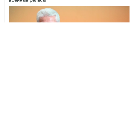
военные рельсы
04 августа, 14:03
Сбиты четыре БПЛА, летевшие к Москве
04 августа, 12:26
В Москве завершили реставрацию Дома Мельникова
04 августа, 09:18
Воробьев сообщил о десяти пострадавших от БПЛА в
Чехове