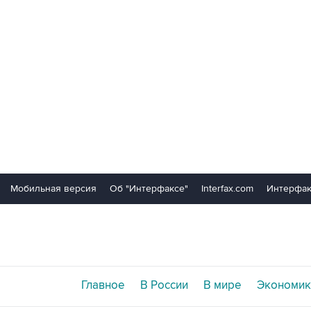
Мобильная версия
Об "Интерфаксе"
Interfax.com
Интерфак
Главное
В России
В мире
Экономик