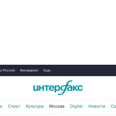
с-Россия
Финмаркет
Еще...
а
Спорт
Культура
Москва
Digital
Новости
С