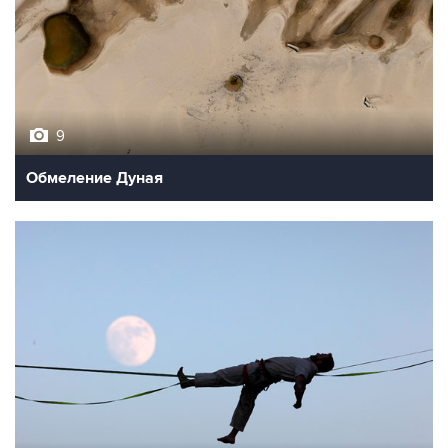
9
Обмеление Дуная