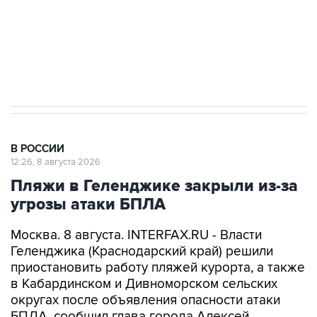
ИНН 7725383515 Erid: F7NfYUJCUneVdwcydK6A
Кабмин РФ разрешил до 1 июля 2027 года
импорт, выпуск и обращение бензина Евро 2,
Евро 3, Евро 4
В РОССИИ
12:26, 8 августа 2026
Пляжи в Геленджике закрыли из-за
угрозы атаки БПЛА
Москва. 8 августа. INTERFAX.RU - Власти
Геленджика (Краснодарский край) решили
приостановить работу пляжей курорта, а также
в Кабардинском и Дивноморском сельских
округах после объявления опасности атаки
БПЛА, сообщил глава города Алексей