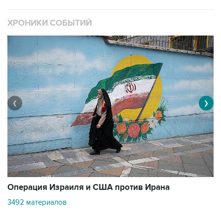
ХРОНИКИ СОБЫТИЙ
❮
❯
В
Операция Израиля и США против Ирана
11
3492 материалов