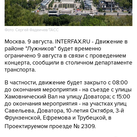
Фото: Сергей Фадеичев/ТАСС
Москва. 9 августа. INTERFAX.RU - Движение в
районе "Лужников" будет временно
ограничено 9 августа в связи с проведением
концерта, сообщили в столичном департаменте
транспорта.
В частности, движение будет закрыто с 08:00
до окончания мероприятия - на съезде с улицы
Хамовнический Вал на улицу Доватора; с 15:00
до окончания мероприятия - на участках улиц
Савельева, Доватора, 10-летия Октября, 3-й
Фрунзенской, Ефремова и Трубецкой, в
Проектируемом проезде № 2309.
Кроме того, на всех участках ограничений 9
августа с 00:01 до окончания мероприятия