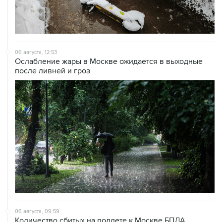
06 августа, 12:53
Ослабление жары в Москве ожидается в выходные
после ливней и гроз
06 августа, 09:59
Количество сбитых на подлете к Москве БПЛА
выросло до восьми