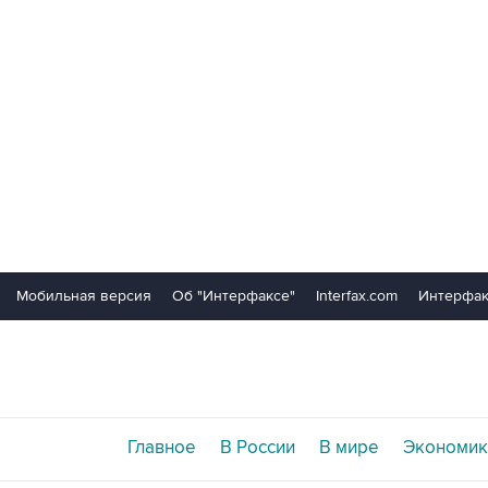
Мобильная версия
Об "Интерфаксе"
Interfax.com
Интерфак
Главное
В России
В мире
Экономик