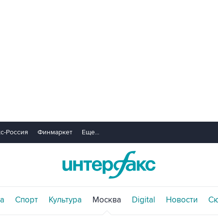
с-Россия
Финмаркет
Еще...
а
Спорт
Культура
Москва
Digital
Новости
С